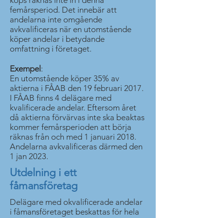
köps räknas inte in i denna
femårsperiod. Det innebär att
andelarna inte omgående
avkvalificeras när en utomstående
köper andelar i betydande
omfattning i företaget.
Exempel
:
En utomstående köper 35% av
aktierna i FÅAB den 19 februari 2017.
I FÅAB finns 4 delägare med
kvalificerade andelar. Eftersom året
då aktierna förvärvas inte ska beaktas
kommer femårsperioden att börja
räknas från och med 1 januari 2018.
Andelarna avkvalificeras därmed den
1 jan 2023.
Utdelning i ett
fåmansföretag
Delägare med okvalificerade andelar
i fåmansföretaget beskattas för hela