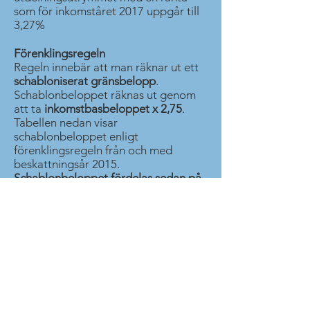
som för inkomståret 2017 uppgår till
3,27%
Förenklingsregeln
Regeln innebär att man räknar ut ett
schabloniserat gränsbelopp
.
Schablonbeloppet räknas ut genom
att ta
inkomstbasbeloppet x 2,75
.
Tabellen nedan visar
schablonbeloppet enligt
förenklingsregeln från och med
beskattningsår 2015.
Schablonbeloppet fördelas sedan på
antalet aktier i företaget
. En delägare
som äger hälften av aktierna i
företaget har därför rätt till halva
schablonbeloppet som gränsbelopp.
Därtill läggs eventuella sparade
utdelningsutrymmen.