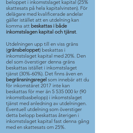
beloppet i inkomstslaget kapital (25%
skattesats på hela kapitalvinsten). För
delägare med kvalificerade andelar
gäller istället att en utdelning kan
komma att
beskattas i både
inkomstslagen
kapital och tjänst
.
Utdelningen upp till en viss gräns
(
gränsbeloppet
) beskattas i
inkomstslaget kapital med 20%. Den
del som överstiger denna gräns
beskattas istället i inkomstslaget
tjänst (30%-60%). Det finns även en
begränsningsregel
som innebär att du
för inkomståret 2017 inte kan
beskattas för mer än
5 535 000
kr (90
inkomstbasbelopp) i inkomstslaget
tjänst med anledning av utdelningen.
Eventuell utdelning som överstiger
detta belopp beskattas återigen i
inkomstslaget kapital fast denna gång
med en skattesats om 25%.