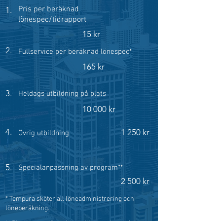
Pris per beräknad
1.
lönespec/tidrapport
15 kr
2.
Fullservice per beräknad lönespec*
165 kr
3.
Heldags utbildning på plats
10 000 kr
4.
1 250 kr
Övrig utbildning
5.
Specialanpassning av program**
2 500 kr
* Tempura sköter all löneadministrering och
löneberäkning.