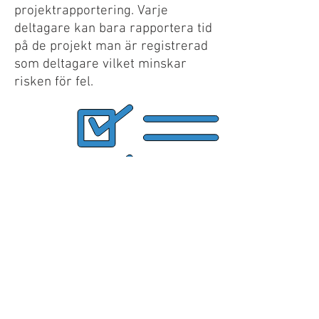
projektrapportering. Varje
deltagare kan bara rapportera tid
på de projekt man är registrerad
som deltagare vilket minskar
risken för fel.
Attest och budget
Attest sker av projektledaren vid
valfri tidpunkt. Projektledare
och chefer kan dessutom
registrera budgeterad tid för
uppföljning.