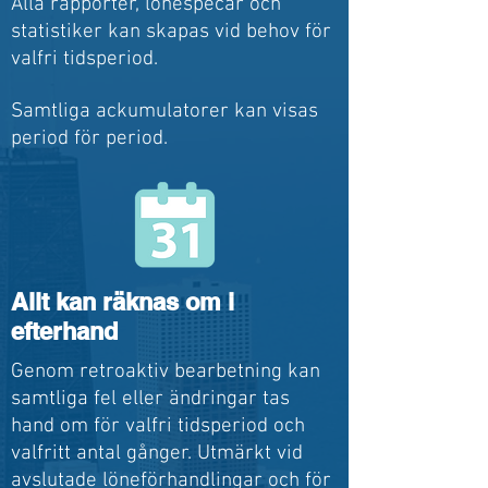
Alla rapporter, lönespecar och
statistiker kan skapas vid behov för
valfri tidsperiod.
Samtliga ackumulatorer kan visas
period för period.
Allt kan rä
knas om i
efterhand
Genom retroaktiv bearbetning kan
samtliga fel eller ändringar tas
hand om för valfri tidsperiod och
valfritt antal gånger. Utmärkt vid
avslutade löneförhandlingar och för