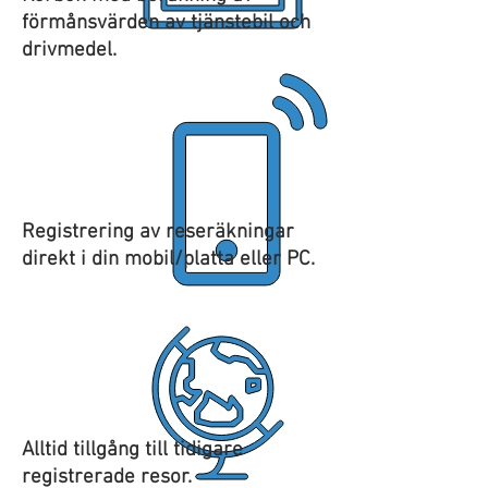
förmånsvärden av tjänstebil och
drivmedel.
Registrering av reseräkningar
direkt i din mobil/platta eller PC.
Alltid tillgång till tidigare
registrerade resor.