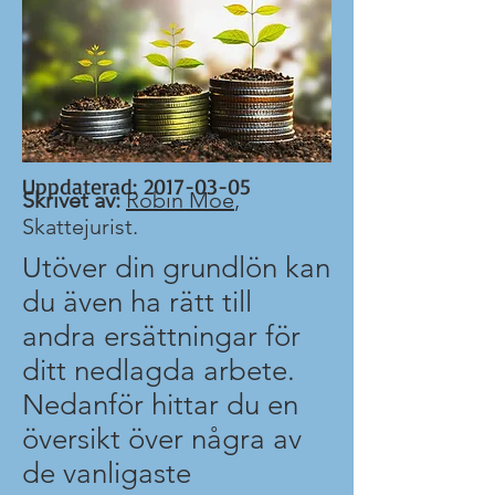
Uppdaterad:
2017-03-05
Skrivet av:
Robin Moe
,
Skattejurist.
Utöver din grundlön kan
du även ha rätt till
andra ersättningar för
ditt nedlagda arbete.
Nedanför hittar du en
översikt över några av
de vanligaste