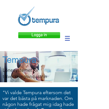
Logga in
Tempura
Lönesystemet för
tillverkningsindustrin
"Vi valde Tempura eftersom det
var det bästa på marknaden. Om
någon hade frågat mig idag hade