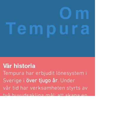
Om
Tempura
Vår historia
Tempura har erbjudit lönesystem i
Sverige i
över tjugo år
. Under
vår tid har verksamheten styrts av
två huvudsakliga mål; att skapa en
produkt som är
användarvänlig och
som täcker klientens alla behov.
Användarvänlig
Vi tycker att det är av största vikt