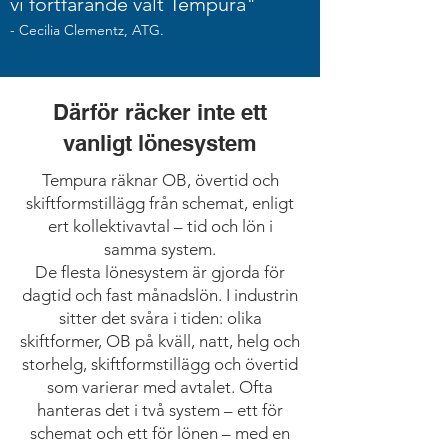
vi fortfarande valt Tempura"
- Cecilia Clementz, ATG.
Därför räcker inte ett
vanligt lönesystem
Tempura räknar OB, övertid och
skiftformstillägg från schemat, enligt
ert kollektivavtal – tid och lön i
samma system.
De flesta lönesystem är gjorda för
dagtid och fast månadslön. I industrin
sitter det svåra i tiden: olika
skiftformer, OB på kväll, natt, helg och
storhelg, skiftformstillägg och övertid
som varierar med avtalet. Ofta
hanteras det i två system – ett för
schemat och ett för lönen – med en