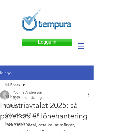
Logga in
Inlägg
All Posts
Yvonne Andersson
All Posts
3 juli
1 min läsning
Industriavtalet 2025: så
Guider
påverkas er lönehantering
Kollektivavtal & OB
Avtalsrörelsen
Industrins avtal, ofta kallat märket, 