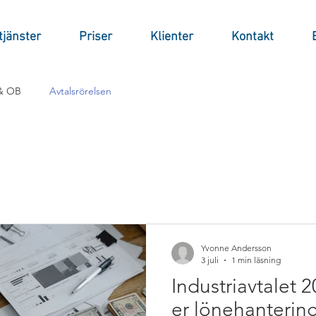
tjänster
Priser
Klienter
Kontakt
 & OB
Avtalsrörelsen
Yvonne Andersson
3 juli
1 min läsning
Industriavtalet 
er lönehanterin