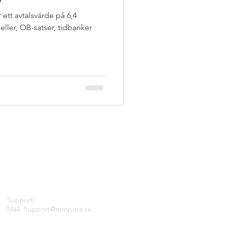
 ett avtalsvärde på 6,4
ller, OB-satser, tidbanker
Kontakta oss
Support:
Mail:
Support@tempura.se