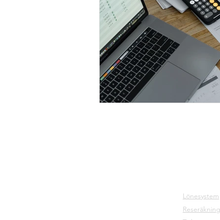
Hem
Våra tjäns
Lönesystem
Reseräkning