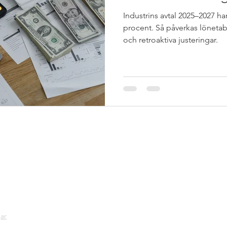
Industrins avtal 2025–2027 har
procent. Så påverkas lönetabe
och retroaktiva justeringar.
ter
Nyheter
Referenser
Priser
ar